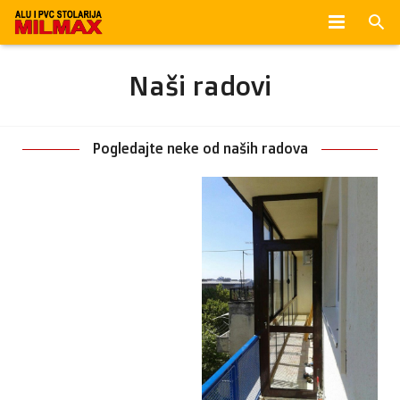
POČETNA
Naši radovi
O NAMA
VIŠE O PVC STOLARIJI
Pogledajte neke od naših radova
PROIZVODI
FOTOGRAFIJE
KONTAKT