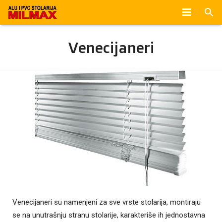
POČETNA
Venecijaneri
O NAMA
VIŠE O PVC STOLARIJI
PROIZVODI
FOTOGRAFIJE
KONTAKT
Venecijaneri su namenjeni za sve vrste stolarija, montiraju
se na unutrašnju stranu stolarije, karakteriše ih jednostavna