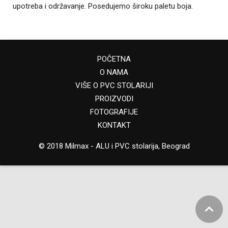
upotreba i održavanje. Posedujemo široku paletu boja.
POČETNA
O NAMA
VIŠE O PVC STOLARIJI
PROIZVODI
FOTOGRAFIJE
KONTAKT
© 2018 Milmax -
ALU i PVC stolarija, Beograd